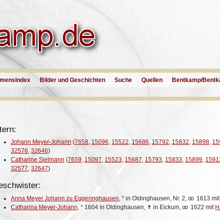
mensindex
Bilder und Geschichten
Suche
Quellen
Bentkamp/Bentk
tern:
Johann Meyer-Johann
(
7658
,
15096
,
15522
,
15686
,
15792
,
15832
,
15898
,
15
32576
,
32646
)
Catharine Sielmann
(
7659
,
15097
,
15523
,
15687
,
15793
,
15833
,
15899
,
1591
32577
,
32647
)
eschwister:
Anna Meyer Johann zu Eggeringhausen
,
*
in Oldinghausen, Nr. 2,
oo
1613 mi
Catharina Meyer-Johann
,
*
1604 in Oldinghausen,
✝
in Eickum,
oo
1622 mit
H