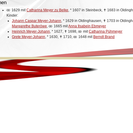
hen
oo
1629 mit
Catharina Meyer zu Belke
,
*
1607 in Steinbeck,
✝
1683 in Olding
Kinder:
Johann Caspar Meyer-Johann
,
*
1629 in Oldinghausen,
✝
1703 in Olding
Margarethe Buteröwe
,
oo
1665 mit
Anna Ilsabein Ebmeyer
Heinrich Meyer-Johann
,
*
1627,
✝
1698,
oo
mit
Catharina Pühmeyer
Grete Meyer-Johann
,
*
1630,
✝
1710,
oo
1648 mit
Berndt Brand