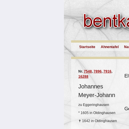
Startseite
Ahnentafel
Na
Nr.
7548
,
7896
,
7916
,
El
16288
Johannes
Meyer-Johann
zu Eggeringhausen
G
*
1605 in Oldinghausen
✝
1642 in Oldinghausen