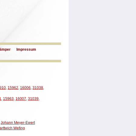
ämper
Impressum
910
,
15962
,
16006
,
31038
,
1
,
15963
,
16007
,
31039
,
t
Johann Meyer-Ewert
arttwich Wefing