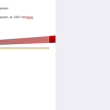
hausen
hausen,
oo
1667 mit
Anna