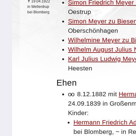
Simon Friedrich Meyer
✝
19.04.1922
in Wellentrup
Oestrup
bei Blomberg
Simon Meyer zu Biese
Oberschönhagen
Wilhelmine Meyer zu B
Wilhelm August Julius 
Karl Julius Ludwig Mey
Heesten
Ehen
oo
8.12.1882 mit
Herma
24.09.1839 in Großen
Kinder:
Hermann Friedrich A
bei Blomberg,
~
in R