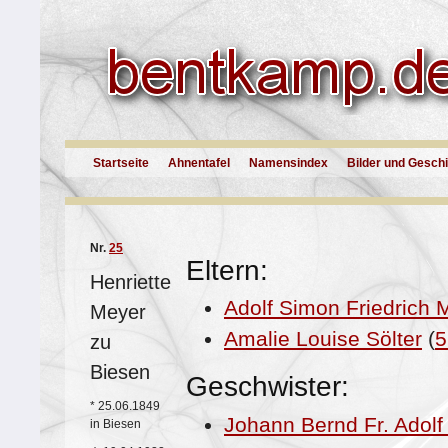
Startseite
Ahnentafel
Namensindex
Bilder und Gesch
Nr.
25
Eltern:
Henriette
Adolf Simon Friedrich 
Meyer
Amalie Louise Sölter
(
5
zu
Biesen
Geschwister:
*
25.06.1849
Johann Bernd Fr. Adolf
in Biesen