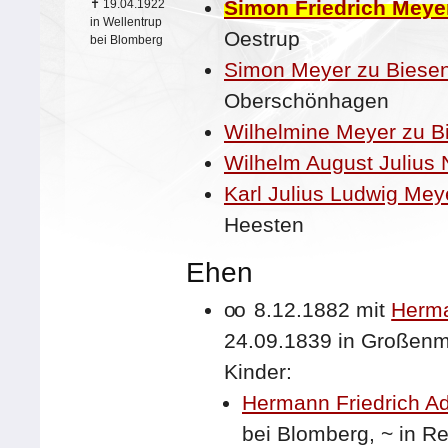
Simon Friedrich Meye
✝
19.04.1922
in Wellentrup
Oestrup
bei Blomberg
Simon Meyer zu Biese
Oberschönhagen
Wilhelmine Meyer zu B
Wilhelm August Julius 
Karl Julius Ludwig Mey
Heesten
Ehen
oo
8.12.1882 mit
Herma
24.09.1839 in Großen
Kinder:
Hermann Friedrich A
bei Blomberg,
~
in R