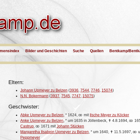
mensindex
Bilder und Geschichten
Suche
Quellen
Bentkamp/Bentk
Eltern:
Johann Upmeyer zu Belzen
(
3936
,
7544
,
7746
,
15074
)
N.N. Bokermann
(
3937
,
7545
,
7747
,
15075
)
Geschwister:
Abke Upmeyer zu Belzen
,
*
1624,
oo
mit
Ilsche Meyer zu Köcker
Anke Upmeyer zu Belzen
,
*
um 1635 in Jöllenbeck,
✝
4.8.1694,
oo
165
Castrup
,
oo
1671 mit
Johann Stücken
Margaretha Ilsabein Upmeyer zu Belzen
,
*
um 1640,
✝
11.5.1697,
oo
u
Peppmeyer