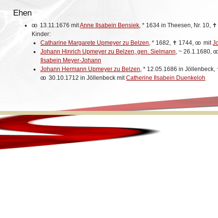
Ehen
oo
13.11.1676 mit
Anne Ilsabein Bensiek
,
*
1634 in Theesen, Nr. 10,
Kinder:
Catharine Margarete Upmeyer zu Belzen
,
*
1682,
✝
1744,
oo
mit
J
Johann Hinrich Upmeyer zu Belzen, gen. Sielmann
,
~
26.1.1680,
oo
Ilsabein Meyer-Johann
Johann Hermann Upmeyer zu Belzen
,
*
12.05.1686 in Jöllenbeck,
oo
30.10.1712 in Jöllenbeck mit
Catherine Ilsabein Duenkeloh