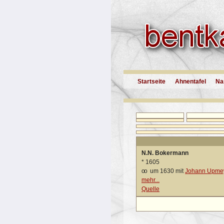
Startseite
Ahnentafel
Na
N.N. Bokermann
*
1605
oo
um 1630 mit
Johann Upmey
mehr...
Quelle