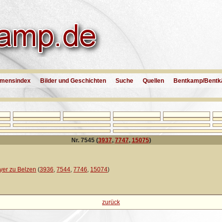
mensindex
Bilder und Geschichten
Suche
Quellen
Bentkamp/Bentk
Nr. 7545 (
3937
,
7747
,
15075
)
er zu Belzen
(
3936
,
7544
,
7746
,
15074
)
zurück