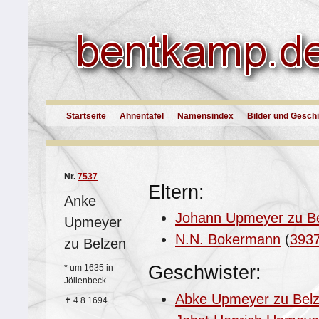
Startseite
Ahnentafel
Namensindex
Bilder und Gesch
Nr.
7537
Eltern:
Anke
Johann Upmeyer zu B
Upmeyer
N.N. Bokermann
(
393
zu Belzen
Geschwister:
*
um 1635 in
Jöllenbeck
Abke Upmeyer zu Bel
✝
4.8.1694