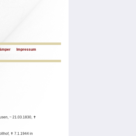
ämper
Impressum
ausen,
~
21.03.1830,
✝
llhof,
✝
7.1.1944 in