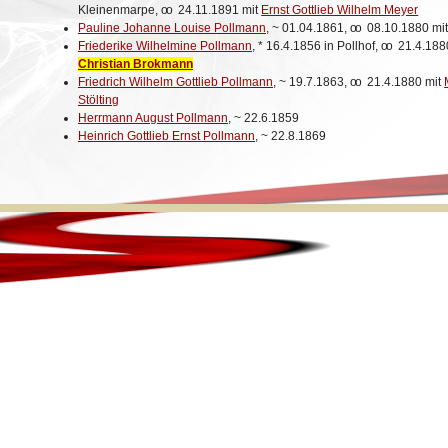
Kleinenmarpe,
oo
24.11.1891 mit
Ernst Gottlieb Wilhelm Meyer
Pauline Johanne Louise Pollmann
,
~
01.04.1861,
oo
08.10.1880 mi
Friederike Wilhelmine Pollmann
,
*
16.4.1856 in Pollhof,
oo
21.4.188
Christian Brokmann
Friedrich Wilhelm Gottlieb Pollmann
,
~
19.7.1863,
oo
21.4.1880 mit
Stölting
Herrmann August Pollmann
,
~
22.6.1859
Heinrich Gottlieb Ernst Pollmann
,
~
22.8.1869