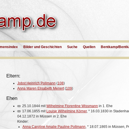
mensindex
Bilder und Geschichten
Suche
Quellen
Bentkamp/Bentk
Eltern:
Jobst Heinrich Pollmann
(
108
)
Anna Maren Elisabeth Menert
(
109
)
Ehen
oo
25.10.1844 mit
Wilhelmine Florentine Wissmann
in 1. Ehe
oo
17.06.1855 mit
Louise Wilhelmine Körner
,
*
16.03.1830 in Stadenh
04.12.1872 in Müssen in 2. Ehe
Kinder:
Anna Caroline Amalie Pauline Pollmann
,
*
18.07.1865 in Müssen, Po