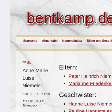
Startseite
Ahnentafel
Namensindex
Bilder und Gesch
Nr.
31
Eltern:
Anne Marie
Peter Heinrich Niem
Luise
Marianne Friederik
Niemeier
Geschwister:
*
30.09.1871 in Laar
✝
17.06.1934 in
Hanne Luise Niemei
Jöllenbeck
Pauline Henriette A