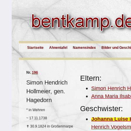
Startseite
Ahnentafel
Namensindex
Bilder und Gesch
Nr.
196
Eltern:
Simon Hendrich
Simon Henrich H
Hollmeier, gen.
Anna Maria Ilsa
Hagedorn
Geschwister:
*
in Wehren
Johanna Luise 
~
17.11.1738
Henrich Vogelsm
✝
30.9.1824 in Großenmarpe