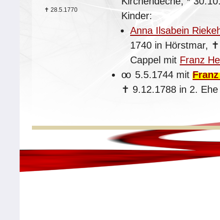
Kirchendeche,
*
30.10
✝
28.5.1770
Kinder:
Anna Ilsabein Rieke
1740 in Hörstmar,
Cappel mit
Franz He
oo
5.5.1744 mit
Franz
✝
9.12.1788 in 2. Ehe