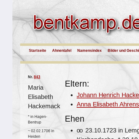
Startseite
Ahnentafel
Namensindex
Bilder und Gesch
Nr.
843
Eltern:
Maria
Johann Henrich Hack
Elisabeth
Anna Elisabeth Ahrens
Hackemack
Ehen
*
in Hagen-
Bentrup
oo
23.10.1723 in Lem
~
02.02.1706 in
Heiden