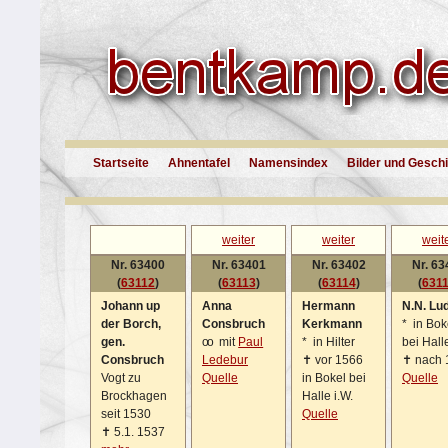
Startseite
Ahnentafel
Namensindex
Bilder und Gesch
weiter
weiter
weit
Nr. 63400
Nr. 63401
Nr. 63402
Nr. 63
(
63112
)
(
63113
)
(
63114
)
(
631
Johann up
Anna
Hermann
N.N. Lu
der Borch,
Consbruch
Kerkmann
*
in Bok
gen.
oo
mit
Paul
*
in Hilter
bei Halle
Consbruch
Ledebur
✝
vor 1566
✝
nach 
Vogt zu
Quelle
in Bokel bei
Quelle
Brockhagen
Halle i.W.
seit 1530
Quelle
✝
5.1. 1537