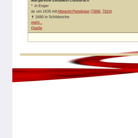
Margarethe Elisabeth Consbruch
*
in Enger
oo
um 1635 mit
Albrecht Pielsticker
(
7888
,
7924
)
✝
1680 in Schildesche
mehr...
Quelle