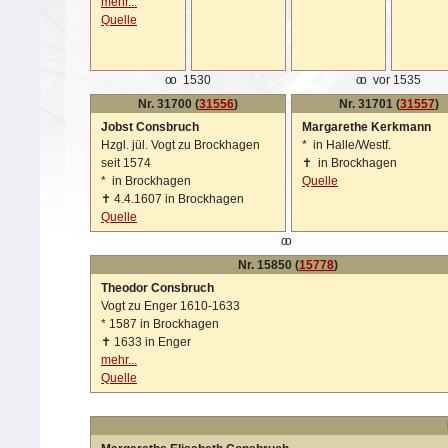
mehr...
Quelle
oo
1530
oo
vor 1535
Nr. 31700 (
31556
)
Nr. 31701 (
31557
)
Jobst Consbruch
Margarethe Kerkmann
Hzgl. jül. Vogt zu Brockhagen
*
in Halle/Westf.
seit 1574
✝
in Brockhagen
*
in Brockhagen
Quelle
✝
4.4.1607 in Brockhagen
Quelle
oo
Nr. 15850 (
15778
)
Theodor Consbruch
Vogt zu Enger 1610-1633
*
1587 in Brockhagen
✝
1633 in Enger
mehr...
Quelle