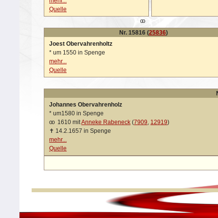
mehr...
Quelle
oo
Nr. 15816 (
25836
)
Joest Obervahrenholtz
*
um 1550 in Spenge
mehr...
Quelle
Johannes Obervahrenholz
*
um1580 in Spenge
oo
1610 mit
Anneke Rabeneck
(
7909
,
12919
)
✝
14.2.1657 in Spenge
mehr...
Quelle