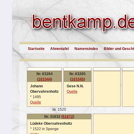
Startseite
Ahnentafel
Namensindex
Bilder und Gesch
Nr. 63264
Nr. 63265
(
103344
)
(
103345
)
Johann
Gese N.N.
Obervahrenholtz
Quelle
*
1495
Quelle
oo
1520
Nr. 31632 (
51672
)
Lüdeke Obervahrenholtz
*
1522 in Spenge