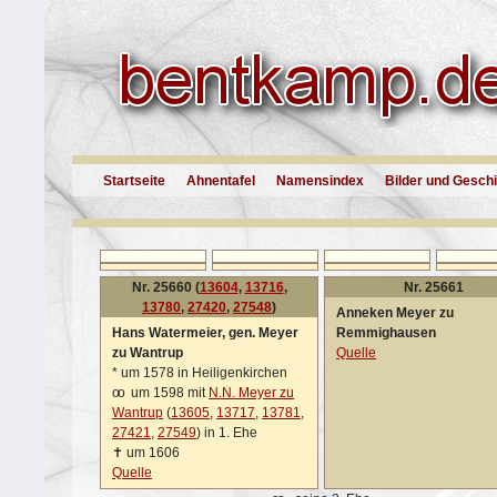
Startseite
Ahnentafel
Namensindex
Bilder und Gesch
Nr. 25660 (
13604
,
13716
,
Nr. 25661
13780
,
27420
,
27548
)
Anneken Meyer zu
Hans Watermeier, gen. Meyer
Remmighausen
zu Wantrup
Quelle
*
um 1578 in Heiligenkirchen
oo
um 1598 mit
N.N. Meyer zu
Wantrup
(
13605
,
13717
,
13781
,
27421
,
27549
) in 1. Ehe
✝
um 1606
Quelle