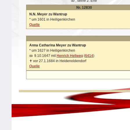
oo
, seine 2. Ehe
Nr. 12830
N.N. Meyer zu Wantrup
*
um 1601 in Heiligenkirchen
Quelle
Anna Catharina Meyer zu Wantrup
*
um 1627 in Heiligenkirchen
oo
9.10.1647 mit
Henrich Hellweg
(
6414
)
✝
vor 27.1.1684 in Heidenoldendorf
Quelle