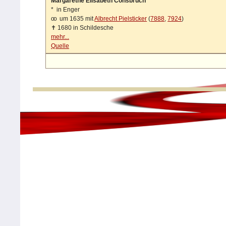
Margarethe Elisabeth Consbruch
*
in Enger
oo
um 1635 mit
Albrecht Pielsticker
(
7888
,
7924
)
✝
1680 in Schildesche
mehr...
Quelle