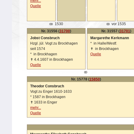
mehr...
Quelle
oo
1530
oo
vor 1535
Nr. 31556 (
31700
)
Nr. 31557 (
31701
)
Jobst Consbruch
Margarethe Kerkmann
Hzgl. jül. Vogt zu Brockhagen
*
in Halle/Westf.
seit 1574
✝
in Brockhagen
*
in Brockhagen
Quelle
✝
4.4.1607 in Brockhagen
Quelle
oo
Nr. 15778 (
15850
)
Theodor Consbruch
Vogt zu Enger 1610-1633
*
1587 in Brockhagen
✝
1633 in Enger
mehr...
Quelle