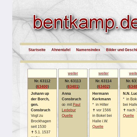
Startseite
Ahnentafel
Namensindex
Bilder und Gesch
weiter
weiter
weit
Nr. 63112
Nr. 63113
Nr. 63114
Nr. 63
(
63400
)
(
63401
)
(
63402
)
(
634
Johann up
Anna
Hermann
N.N. Lu
der Borch,
Consbruch
Kerkmann
*
in Bok
gen.
oo
mit
Paul
*
in Hilter
bei Halle
Consbruch
Ledebur
✝
vor 1566
✝
nach 
Vogt zu
Quelle
in Bokel bei
Quelle
Brockhagen
Halle i.W.
seit 1530
Quelle
✝
5.1. 1537