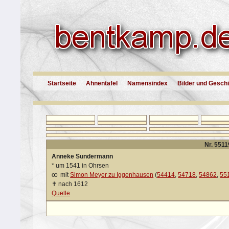
Startseite
Ahnentafel
Namensindex
Bilder und Gesch
Nr. 5511
Anneke Sundermann
*
um 1541 in Ohrsen
oo
mit
Simon Meyer zu Iggenhausen
(
54414
,
54718
,
54862
,
55
✝
nach 1612
Quelle