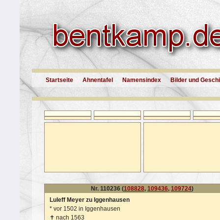
Startseite
Ahnentafel
Namensindex
Bilder und Gesch
Nr. 110236 (
108828
,
109436
,
109724
)
Luleff Meyer zu Iggenhausen
*
vor 1502 in Iggenhausen
✝
nach 1563