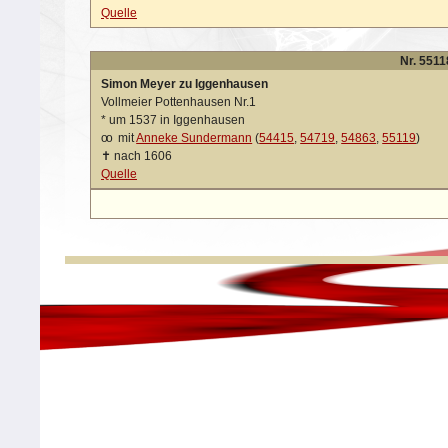
Quelle
Nr. 5511
Simon Meyer zu Iggenhausen
Vollmeier Pottenhausen Nr.1
*
um 1537 in Iggenhausen
oo
mit
Anneke Sundermann
(
54415
,
54719
,
54863
,
55119
)
✝
nach 1606
Quelle