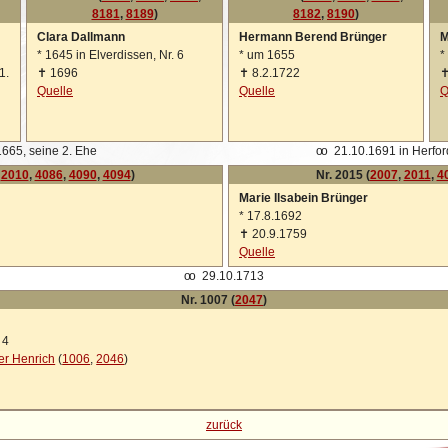
8181
,
8189
)
8182
,
8190
)
Clara Dallmann
Hermann Berend Brünger
M
*
1645 in Elverdissen, Nr. 6
*
um 1655
*
1.
✝
1696
✝
8.2.1722
Quelle
Quelle
Q
665, seine 2. Ehe
oo
21.10.1691 in Herfor
,
2010
,
4086
,
4090
,
4094
)
Nr. 2015 (
2007
,
2011
,
4
Marie Ilsabein Brünger
*
17.8.1692
✝
20.9.1759
Quelle
oo
29.10.1713
Nr. 1007 (
2047
)
 4
er Henrich
(
1006
,
2046
)
zurück