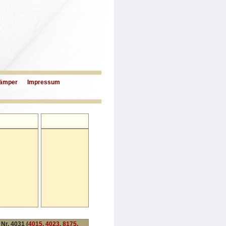
ämper
Impressum
Nr. 4031 (
4015
,
4023
,
8175
,