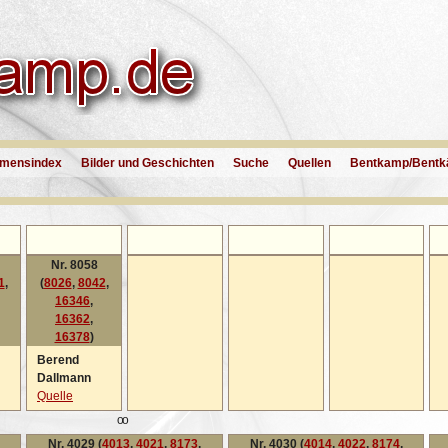
mensindex
Bilder und Geschichten
Suche
Quellen
Bentkamp/Bentk
Nr. 8058
1
,
(
8026
,
8042
,
16346
,
16362
,
16378
)
Berend
Dallmann
Quelle
oo
Nr. 4029 (
4013
,
4021
,
8173
,
Nr. 4030 (
4014
,
4022
,
8174
,