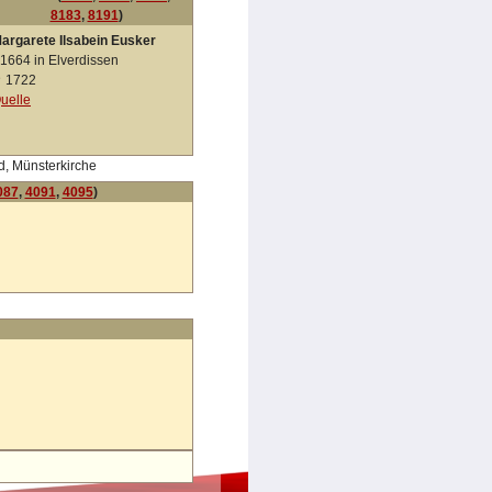
8183
,
8191
)
argarete Ilsabein Eusker
1664 in Elverdissen
✝
1722
uelle
d, Münsterkirche
087
,
4091
,
4095
)