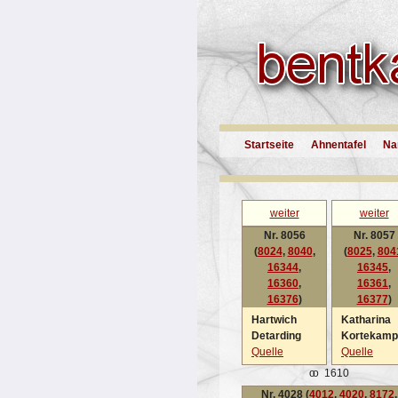
Startseite
Ahnentafel
Na
weiter
weiter
Nr. 8056
Nr. 8057
(
8024
,
8040
,
(
8025
,
804
16344
,
16345
,
16360
,
16361
,
16376
)
16377
)
Hartwich
Katharina
Detarding
Kortekamp
Quelle
Quelle
oo
1610
Nr. 4028 (
4012
,
4020
,
8172
,