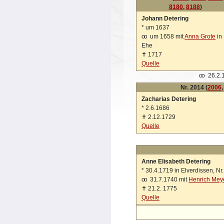
8180
,
8188
)
Johann Detering
*
um 1637
oo
um 1658 mit
Anna Grote
in 
Ehe
✝
1717
Quelle
oo
26.2.1
Nr. 2014 (
2006
Zacharias Detering
*
2.6.1686
✝
2.12.1729
Quelle
Anne Elisabeth Detering
*
30.4.1719 in Elverdissen, Nr.
oo
31.7.1740 mit
Henrich Mey
✝
21.2. 1775
Quelle