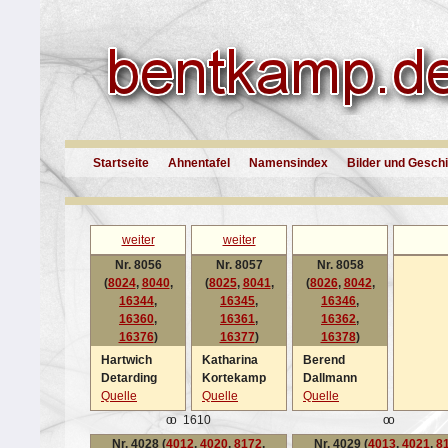
Startseite
Ahnentafel
Namensindex
Bilder und Gesch
weiter
weiter
Nr. 8056
Nr. 8057
Nr. 8058
(
8024
,
8040
,
(
8025
,
8041
,
(
8026
,
8042
,
16344
,
16345
,
16346
,
16360
,
16361
,
16362
,
16376
)
16377
)
16378
)
Hartwich
Katharina
Berend
Detarding
Kortekamp
Dallmann
Quelle
Quelle
Quelle
oo
1610
oo
Nr. 4028 (
4012
,
4020
,
8172
,
Nr. 4029 (
4013
,
4021
,
8