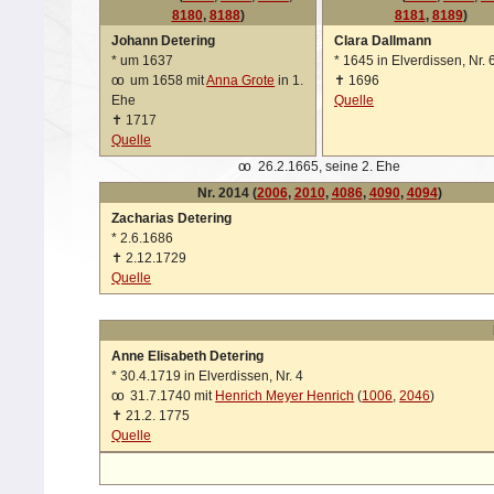
8180
,
8188
)
8181
,
8189
)
Johann Detering
Clara Dallmann
*
um 1637
*
1645 in Elverdissen, Nr. 
oo
um 1658 mit
Anna Grote
in 1.
✝
1696
Ehe
Quelle
✝
1717
Quelle
oo
26.2.1665, seine 2. Ehe
Nr. 2014 (
2006
,
2010
,
4086
,
4090
,
4094
)
Zacharias Detering
*
2.6.1686
✝
2.12.1729
Quelle
Anne Elisabeth Detering
*
30.4.1719 in Elverdissen, Nr. 4
oo
31.7.1740 mit
Henrich Meyer Henrich
(
1006
,
2046
)
✝
21.2. 1775
Quelle