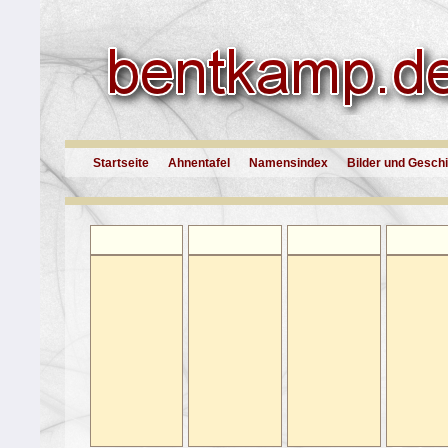
Startseite
Ahnentafel
Namensindex
Bilder und Gesch