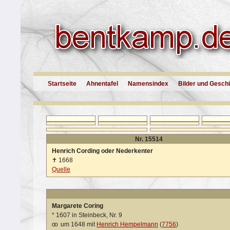
Startseite
Ahnentafel
Namensindex
Bilder und Gesch
Nr. 15514
Henrich Cording oder Nederkenter
✝
1668
Quelle
Margarete Coring
*
1607 in Steinbeck, Nr. 9
oo
um 1648 mit
Henrich Hempelmann
(
7756
)