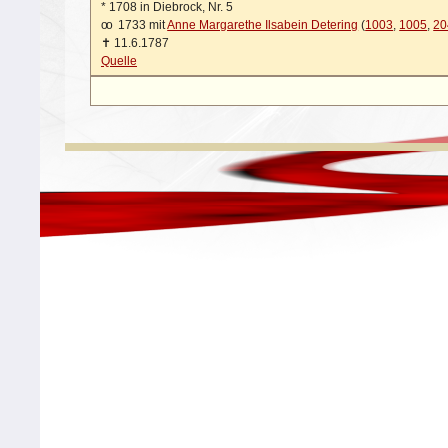
*
1708 in Diebrock, Nr. 5
oo
1733 mit
Anne Margarethe Ilsabein Detering
(
1003
,
1005
,
20
✝
11.6.1787
Quelle