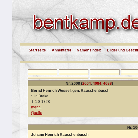
Startseite
Ahnentafel
Namensindex
Bilder und Gesch
Nr. 2008 (
2004
,
4084
,
4088
)
Bernd Henrich Wessel, gen. Rauschenbusch
*
in Brake
✝
1.8.1728
mehr...
Quelle
Nr. 10
Johann Henrich Rauschenbusch