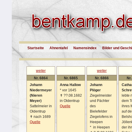
Startseite
Ahnentafel
Namensindex
Bilder und Gesch
weiter
weiter
Nr. 6864
Nr. 6865
Nr. 6866
Nr.
Johann
Anna Hallow
Johann
Catha
Niedermeyer
*
vor 1645
Plöger
Schre
(Nieren
✝
??.08.1682
Ziegelmeister
lebte 
Meyer)
in Oldentrup
und Pächter
dem T
Sattelmeier in
Quelle
des
ihres
Oldentrup
Bielefelder
auf d
✝
nach 1689
Ziegelofens in
Belsho
Quelle
Heepen
Jöllen
*
in Heepen
der ih