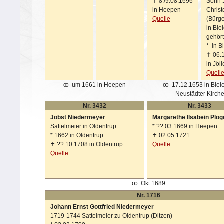
✝
8./9.08.1696
Sohn 
in Heepen
Chris
Quelle
(Bürge
in Biel
gehört
*
in Bi
✝
06.
in Jöl
Quell
oo
um 1661 in Heepen
oo
17.12.1653 in Biele
Neustädter Kirch
Nr. 3432
Nr. 3433
Jobst Niedermeyer
Margarethe Ilsabein Plög
Sattelmeier in Oldentrup
*
??.03.1669 in Heepen
*
1662 in Oldentrup
✝
02.05.1721
✝
??.10.1708 in Oldentrup
Quelle
Quelle
oo
Okt.1689
Nr. 1716
Johann Ernst Gottfried Niedermeyer
1719-1744 Sattelmeier zu Oldentrup (Ditzen)