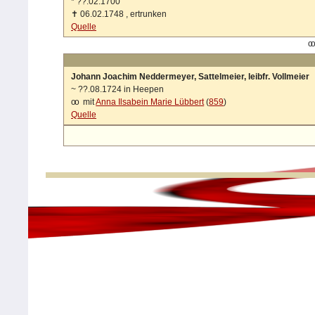
*
??.02.1700
✝
06.02.1748 , ertrunken
Quelle
oo
Johann Joachim Neddermeyer, Sattelmeier, leibfr. Vollmeier
~
??.08.1724 in Heepen
oo
mit
Anna Ilsabein Marie Lübbert
(
859
)
Quelle