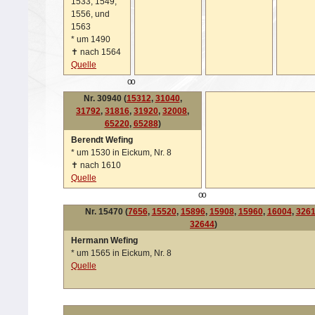
1533, 1549,
1556, und
1563
*
um 1490
✝
nach 1564
Quelle
oo
Nr. 30940 (
15312
,
31040
,
31792
,
31816
,
31920
,
32008
,
65220
,
65288
)
Berendt Wefing
*
um 1530 in Eickum, Nr. 8
✝
nach 1610
Quelle
oo
Nr. 15470 (
7656
,
15520
,
15896
,
15908
,
15960
,
16004
,
326
32644
)
Hermann Wefing
*
um 1565 in Eickum, Nr. 8
Quelle