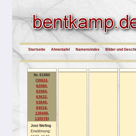
Startseite
Ahnentafel
Namensindex
Bilder und Gesch
Nr. 61880
(
30624
,
62080
,
63584
,
63632
,
63840
,
64016
,
130440
,
130576
)
Jost Wefing
Erwähnung: