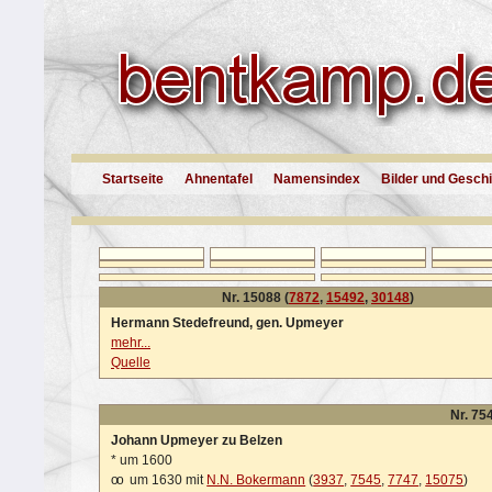
Startseite
Ahnentafel
Namensindex
Bilder und Gesch
Nr. 15088 (
7872
,
15492
,
30148
)
Hermann Stedefreund, gen. Upmeyer
mehr...
Quelle
Nr. 754
Johann Upmeyer zu Belzen
*
um 1600
oo
um 1630 mit
N.N. Bokermann
(
3937
,
7545
,
7747
,
15075
)