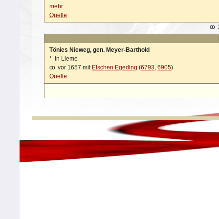
mehr...
Quelle
oo
Tönies Nieweg, gen. Meyer-Barthold
*
in Lieme
oo
vor 1657 mit
Elschen Egeding
(
6793
,
6905
)
Quelle