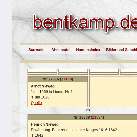
Startseite
Ahnentafel
Namensindex
Bilder und Gesch
Nr. 27616 (
27168
)
Arndt Nieweg
*
um 1569 in Lieme, Nr. 1
✝
um 1626
Quelle
oo
Nr. 13808 (
13584
)
Henrich Nieweg
Erwähnung: Besitzer des Liemer Kruges 1616-1642
✝
1642