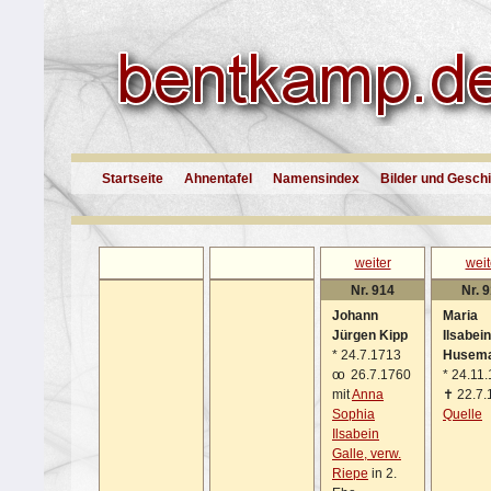
Startseite
Ahnentafel
Namensindex
Bilder und Gesch
weiter
weit
Nr. 914
Nr. 
Johann
Maria
Jürgen Kipp
Ilsabein
*
24.7.1713
Husem
oo
26.7.1760
*
24.11.
mit
Anna
✝
22.7.
Sophia
Quelle
Ilsabein
Galle, verw.
Riepe
in 2.