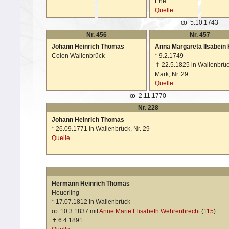
Ehe
Quelle
oo
5.10.1743
Nr. 456
Nr. 457
Johann Heinrich Thomas
Anna Margareta Ilsabein 
Colon Wallenbrück
*
9.2.1749
✝
22.5.1825 in Wallenbrü
Mark, Nr. 29
Quelle
oo
2.11.1770
Nr. 228
Johann Heinrich Thomas
*
26.09.1771 in Wallenbrück, Nr. 29
Quelle
Hermann Heinrich Thomas
Heuerling
*
17.07.1812 in Wallenbrück
oo
10.3.1837 mit
Anne Marie Elisabeth Wehrenbrecht
(
115
)
✝
6.4.1891