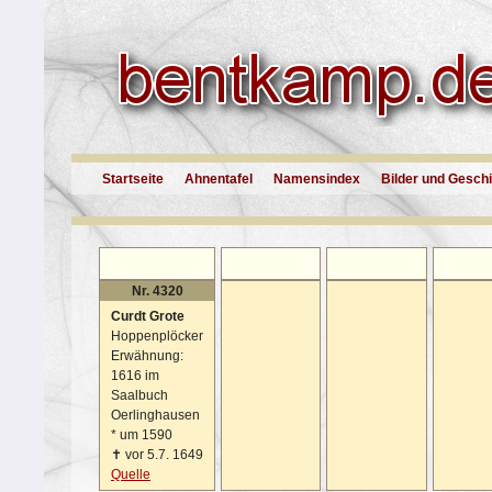
Startseite
Ahnentafel
Namensindex
Bilder und Gesch
Nr. 4320
Curdt Grote
Hoppenplöcker
Erwähnung:
1616 im
Saalbuch
Oerlinghausen
*
um 1590
✝
vor 5.7. 1649
Quelle