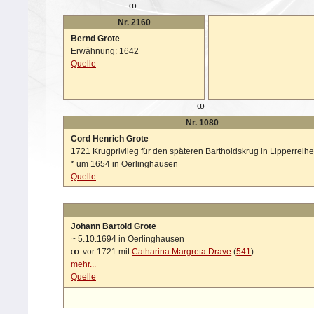
oo
Nr. 2160
Bernd Grote
Erwähnung: 1642
Quelle
oo
Nr. 1080
Cord Henrich Grote
1721 Krugprivileg für den späteren Bartholdskrug in Lipperreihe
*
um 1654 in Oerlinghausen
Quelle
Johann Bartold Grote
~
5.10.1694 in Oerlinghausen
oo
vor 1721 mit
Catharina Margreta Drave
(
541
)
mehr...
Quelle