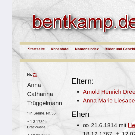
Startseite
Ahnentafel
Namensindex
Bilder und Gesch
Nr.
71
Eltern:
Anna
Arnold Henrich Dre
Catharina
Anna Marie Liesabe
Trüggelmann
Ehen
*
in Senne, Nr. 55
~
1.3.1789 in
oo
21.6.1814 mit
He
Brackwede
18.12.1767,
✝
12.0