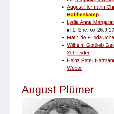
August Hermann Chr
Bobbenkamp
Lydia Anna Margare
in 1. Ehe,
oo
26.9.1
Mathilde Frieda Joh
Wilhelm Gottlieb Ge
Schneider
Heinz Peter Hermann
Weber
August Plümer