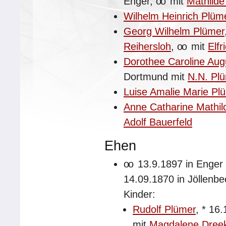
Enger,
oo
mit
Mathilde
Wilhelm Heinrich Plüm
Georg Wilhelm Plümer
Reihersloh
,
oo
mit
Elfr
Dorothee Caroline Aug
Dortmund mit
N.N. Pl
Luise Amalie Marie Pl
Anne Catharine Mathil
Adolf Bauerfeld
Ehen
oo
13.9.1897 in Enger
14.09.1870 in Jöllenb
Kinder:
Rudolf Plümer
,
*
16.
mit
Magdalene Dre