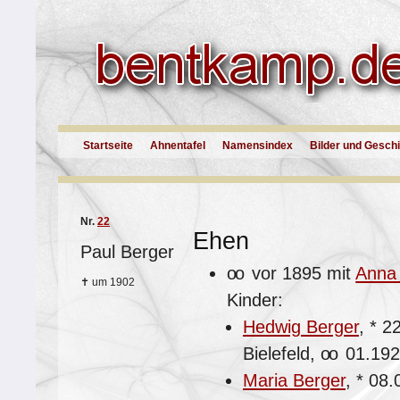
Startseite
Ahnentafel
Namensindex
Bilder und Gesch
Nr.
22
Ehen
Paul Berger
oo
vor 1895 mit
Anna
✝
um 1902
Kinder:
Hedwig Berger
,
*
22
Bielefeld,
oo
01.192
Maria Berger
,
*
08.