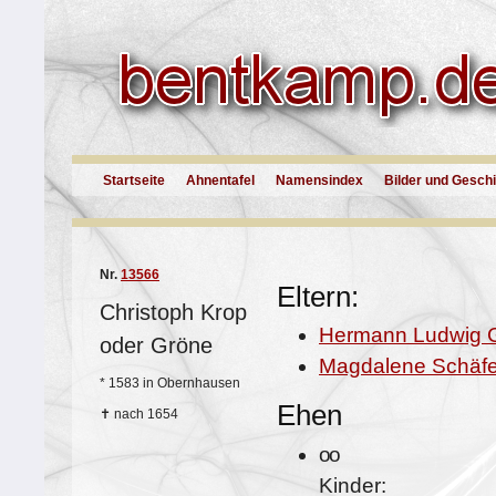
Startseite
Ahnentafel
Namensindex
Bilder und Gesch
Nr.
13566
Eltern:
Christoph Krop
Hermann Ludwig 
oder Gröne
Magdalene Schäfe
*
1583 in Obernhausen
Ehen
✝
nach 1654
oo
Kinder: