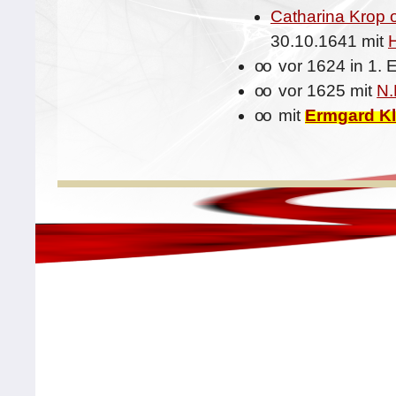
Catharina Krop 
30.10.1641 mit
oo
vor 1624 in 1. 
oo
vor 1625 mit
N.
oo
mit
Ermgard K