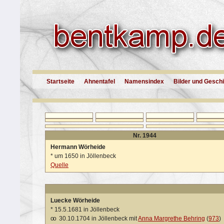
Startseite
Ahnentafel
Namensindex
Bilder und Gesch
Nr. 1944
Hermann Wörheide
*
um 1650 in Jöllenbeck
Quelle
Luecke Wörheide
*
15.5.1681 in Jöllenbeck
oo
30.10.1704 in Jöllenbeck mit
Anna Margrethe Behring
(
973
)