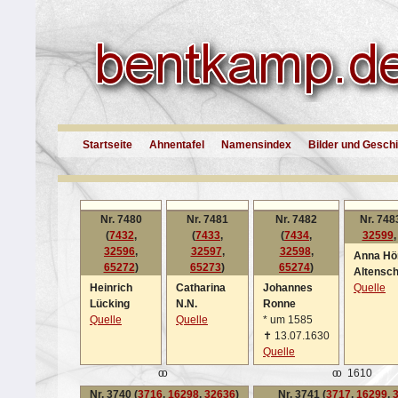
Startseite
Ahnentafel
Namensindex
Bilder und Gesch
Nr. 7480
Nr. 7481
Nr. 7482
Nr. 748
(
7432
,
(
7433
,
(
7434
,
32599
32596
,
32597
,
32598
,
Anna Hö
65272
)
65273
)
65274
)
Altensch
Heinrich
Catharina
Johannes
Quelle
Lücking
N.N.
Ronne
Quelle
Quelle
*
um 1585
✝
13.07.1630
Quelle
oo
oo
1610
Nr. 3740 (
3716
,
16298
,
32636
)
Nr. 3741 (
3717
,
16299
,