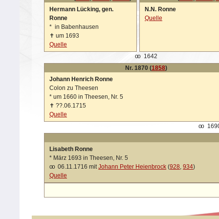
Hermann Lücking, gen.
N.N. Ronne
Ronne
Quelle
*
in Babenhausen
✝
um 1693
Quelle
oo
1642
Nr. 1870 (
1858
)
Johann Henrich Ronne
Colon zu Theesen
*
um 1660 in Theesen, Nr. 5
✝
??.06.1715
Quelle
oo
1690
Lisabeth Ronne
*
März 1693 in Theesen, Nr. 5
oo
06.11.1716 mit
Johann Peter Heienbrock
(
928
,
934
)
Quelle