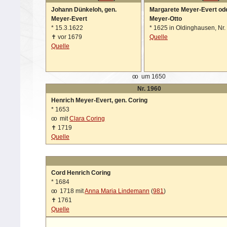
Johann Dünkeloh, gen.
Margarete Meyer-Evert od
Meyer-Evert
Meyer-Otto
*
15.3.1622
*
1625 in Oldinghausen, Nr.
✝
vor 1679
Quelle
Quelle
oo
um 1650
Nr. 1960
Henrich Meyer-Evert, gen. Coring
*
1653
oo
mit
Clara Coring
✝
1719
Quelle
Cord Henrich Coring
*
1684
oo
1718 mit
Anna Maria Lindemann
(
981
)
✝
1761
Quelle