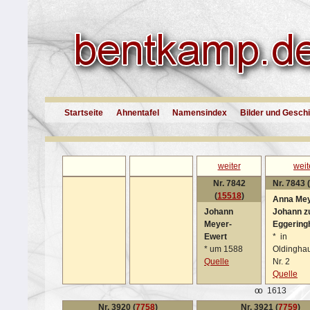
Startseite
Ahnentafel
Namensindex
Bilder und Gesch
weiter
weit
Nr. 7842
Nr. 7843 (
(
15518
)
Anna Me
Johann
Johann z
Meyer-
Eggering
Ewert
*
in
*
um 1588
Oldingha
Quelle
Nr. 2
Quelle
oo
1613
Nr. 3920 (
7758
)
Nr. 3921 (
7759
)