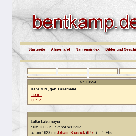
Startseite
Ahnentafel
Namensindex
Bilder und Gesch
Nr. 13554
Hans N.N., gen. Lakemeier
mehr...
Quelle
Luike Lakemeyer
*
um 1608 in Lakehof bei Belle
oo
um 1628 mit
Johann Brunsiek
(
6776
) in 1. Ehe