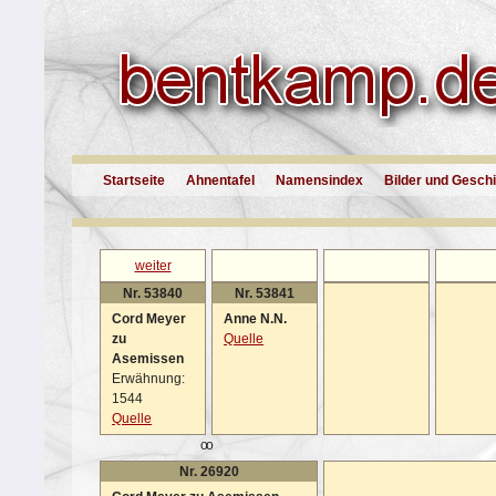
Startseite
Ahnentafel
Namensindex
Bilder und Gesch
weiter
Nr. 53840
Nr. 53841
Cord Meyer
Anne N.N.
zu
Quelle
Asemissen
Erwähnung:
1544
Quelle
oo
Nr. 26920