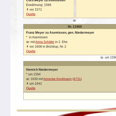
Cord Meyer zu Asemissen
Erwähnung: 1566
✝
vor 1571
Quelle
oo
Nr. 13460
Franz Meyer zu Asemissen, gen. Niedermeyer
*
in Asemissen
oo
mit
Anna Schäfer
in 2. Ehe
✝
vor 1608 in Brüntrup, Nr. 2
Quelle
oo
um 1590,
Henrich Niedermeyer
*
um 1594
oo
1630 mit
Annecke Knollmann
(
6731
)
✝
um 1642
Quelle