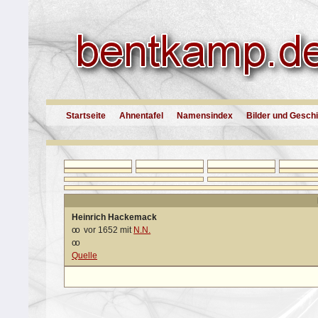
Startseite
Ahnentafel
Namensindex
Bilder und Gesch
Heinrich Hackemack
oo
vor 1652 mit
N.N.
oo
Quelle