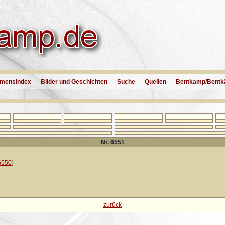
mensindex
Bilder und Geschichten
Suche
Quellen
Bentkamp/Bentk
Nr. 6551
6550
)
zurück