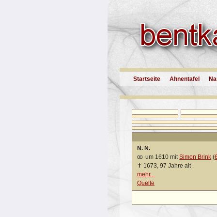
Startseite
Ahnentafel
Na
N. N.
oo
um 1610 mit
Simon Brink
(
✝
1673, 97 Jahre alt
mehr...
Quelle