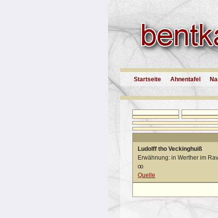
Startseite
Ahnentafel
Na
Ludolff tho Veckinghuiß
Erwähnung: in Werther im Ra
oo
Quelle