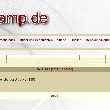
mensindex
Bilder und Geschichten
Suche
Quellen
Bentkamp/Bentk
Nr. 61992 (
63224
,
130360
)
vensberger Urbar von 1556
zurück