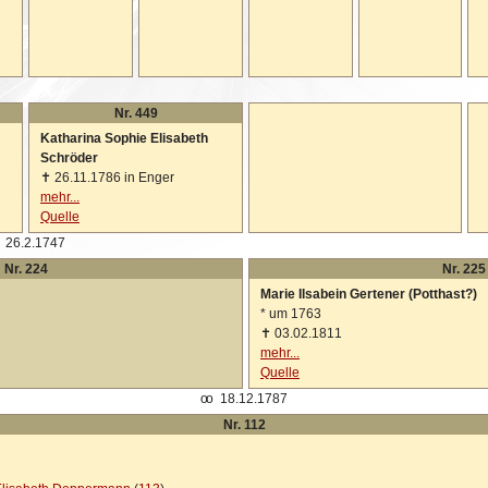
Nr. 449
Katharina Sophie Elisabeth
Schröder
✝
26.11.1786 in Enger
mehr...
Quelle
26.2.1747
Nr. 224
Nr. 225
Marie Ilsabein Gertener (Potthast?)
*
um 1763
✝
03.02.1811
mehr...
Quelle
oo
18.12.1787
Nr. 112