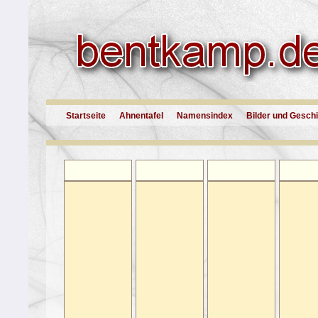
Startseite
Ahnentafel
Namensindex
Bilder und Gesch