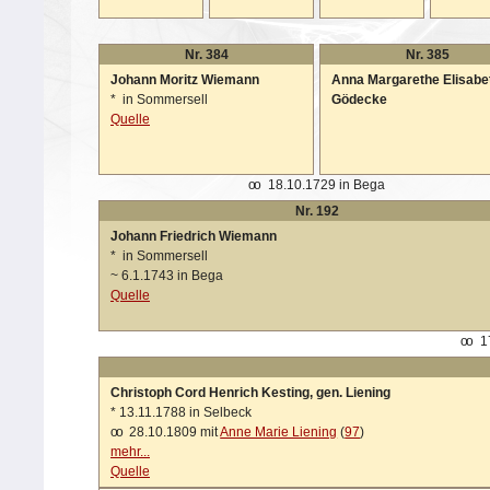
Nr. 384
Nr. 385
Johann Moritz Wiemann
Anna Margarethe Elisabe
*
in Sommersell
Gödecke
Quelle
oo
18.10.1729 in Bega
Nr. 192
Johann Friedrich Wiemann
*
in Sommersell
~
6.1.1743 in Bega
Quelle
oo
17
Christoph Cord Henrich Kesting, gen. Liening
*
13.11.1788 in Selbeck
oo
28.10.1809 mit
Anne Marie Liening
(
97
)
mehr...
Quelle