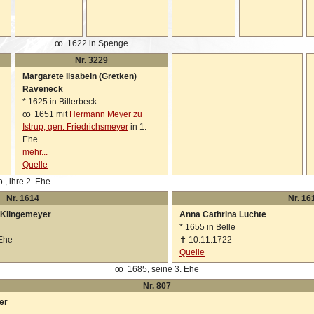
oo
1622 in Spenge
Nr. 3229
Margarete Ilsabein (Gretken)
Raveneck
*
1625 in Billerbeck
oo
1651 mit
Hermann Meyer zu
Istrup, gen. Friedrichsmeyer
in 1.
Ehe
mehr...
Quelle
o
, ihre 2. Ehe
Nr. 1614
Nr. 16
 Klingemeyer
Anna Cathrina Luchte
*
1655 in Belle
 Ehe
✝
10.11.1722
Quelle
oo
1685, seine 3. Ehe
Nr. 807
er