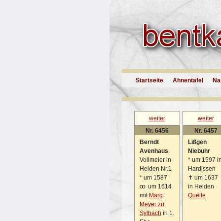
Startseite
Ahnentafel
Na
weiter
weiter
Nr. 6456
Nr. 6457
Berndt
Lißgen
Avenhaus
Niebuhr
Vollmeier in
*
um 1597 i
Heiden Nr.1
Hardissen
*
um 1587
✝
um 1637
oo
um 1614
in Heiden
mit
Marg.
Quelle
Meyer zu
Sylbach
in 1.