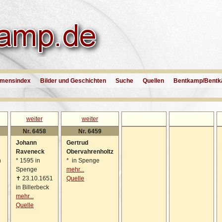
mensindex
Bilder und Geschichten
Suche
Quellen
Bentkamp/Bentk
weiter
weiter
Nr. 6458
Nr. 6459
Johann
Gertrud
Raveneck
Obervahrenholtz
n
*
1595 in
*
in Spenge
Spenge
mehr...
✝
23.10.1651
Quelle
in Billerbeck
mehr...
Quelle