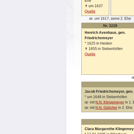
Ehe
✝
um 1637
Quelle
oo
um 1617, seine 2. Ehe
Nr. 3228
Henrich Avenhaus, gen.
Friedrichsmeyer
*
1625 in Heiden
✝
1655 in Siebenhöfen
Quelle
o
Jacob Friedrichsmeyer, gen.
*
um 1648 in Siebenhöfen
oo
mit
N.N. Klingemeyer
in 1.
oo
mit
N.N. Gülicher
in 2. Ehe
Clara Margarethe Klingemey