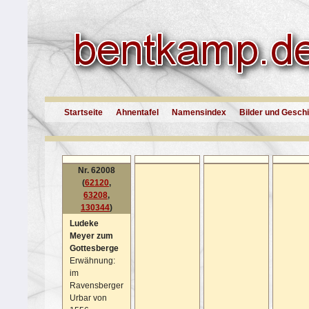
Startseite
Ahnentafel
Namensindex
Bilder und Gesch
Nr. 62008
(
62120
,
63208
,
130344
)
Ludeke
Meyer zum
Gottesberge
Erwähnung:
im
Ravensberger
Urbar von