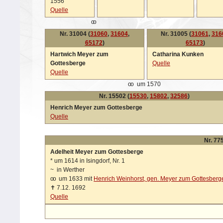
1556
Quelle
oo
Nr. 31004 (
31060
,
31604
,
Nr. 31005 (
31061
,
316
65172
)
65173
)
Hartwich Meyer zum
Catharina Kunken
Gottesberge
Quelle
Quelle
oo
um 1570
Nr. 15502 (
15530
,
15802
,
32586
)
Henrich Meyer zum Gottesberge
Quelle
Nr. 775
Adelheit Meyer zum Gottesberge
*
um 1614 in Isingdorf, Nr. 1
~
in Werther
oo
um 1633 mit
Henrich Weinhorst, gen. Meyer zum Gottesberg
✝
7.12. 1692
Quelle