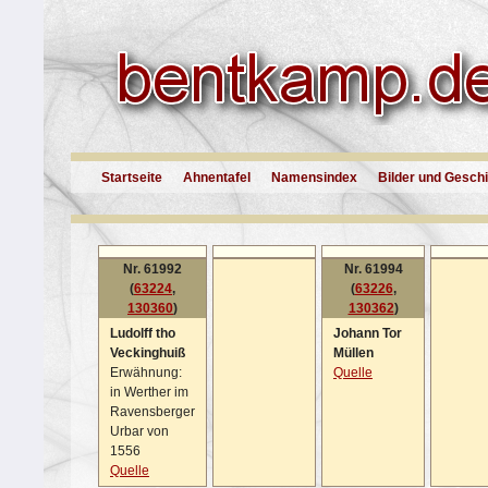
Startseite
Ahnentafel
Namensindex
Bilder und Gesch
Nr. 61992
Nr. 61994
(
63224
,
(
63226
,
130360
)
130362
)
Ludolff tho
Johann Tor
Veckinghuiß
Müllen
Erwähnung:
Quelle
in Werther im
Ravensberger
Urbar von
1556
Quelle