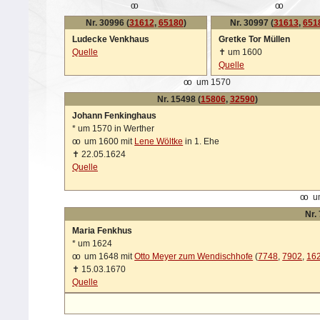
oo
oo
Nr. 30996 (
31612
,
65180
)
Nr. 30997 (
31613
,
651
Ludecke Venkhaus
Gretke Tor Müllen
Quelle
✝
um 1600
Quelle
oo
um 1570
Nr. 15498 (
15806
,
32590
)
Johann Fenkinghaus
*
um 1570 in Werther
oo
um 1600 mit
Lene Wöltke
in 1. Ehe
✝
22.05.1624
Quelle
oo
um
Nr.
Maria Fenkhus
*
um 1624
oo
um 1648 mit
Otto Meyer zum Wendischhofe
(
7748
,
7902
,
16
✝
15.03.1670
Quelle