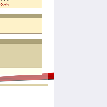
✝
1743
Quelle