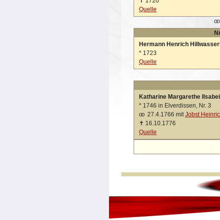
✝
1720
Quelle
oo
Nr
Hermann Henrich Hillwasse
*
1723
Quelle
Katharine Margarethe Ilsabe
*
1746 in Elverdissen, Nr. 3
oo
27.4.1766 mit
Jobst Heinr
✝
16.10.1776
Quelle