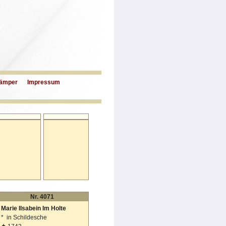
ämper
Impressum
Nr. 4071
Marie Ilsabein Im Holte
*
in Schildesche