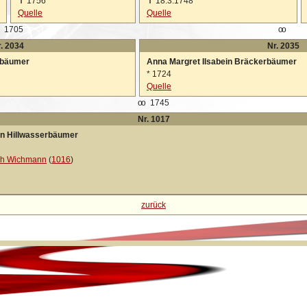
✝
1756
✝
18.3.1748
Quelle
Quelle
1705
oo
. 2034
Nr. 2035
rbäumer
Anna Margret Ilsabein Bräckerbäumer
*
1724
Quelle
oo
1745
Nr. 1017
in Hillwasserbäumer
ich Wichmann
(
1016
)
zurück