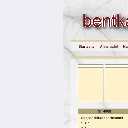
Startseite
Ahnentafel
Na
Nr. 4068
Caspar Hillwasserbäumer
*
1671