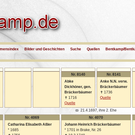
mensindex
Bilder und Geschichten
Suche
Quellen
Bentkamp/Bentk
Nr. 8140
Nr. 8141
Abke
Anke N.N. verw.
Dickhöner, gen.
Bräckerbäumer
Bräckerbäumer
✝
1736
✝
1716
Quelle
Quelle
oo
21.4.1697, ihre 2. Ehe
Nr. 4069
Nr. 4070
Catharina Elisabeth Aßler
Johann Heinrich Bräckerbäumer
*
1685
*
1701 in Brake, Nr. 26