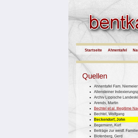
Startseite
Ahnentafel
Na
Quellen
Ahnentafel Fam. Niemeier
Allensteiner Indexierungsp
Archiv Lippische Landesk
Arends, Martin
Bechtel et al. Illegitime 
Bechtel, Wolfgang
Beckendorf, John
Begemann, Kurt
Beiträge zur westf. Famili
Blotenberg, Gerd