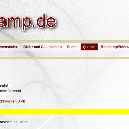
mensindex
Bilder und Geschichten
Suche
Quellen
Bentkamp/Bentk
rojekt
irche Detmold
Nachkommen B.VII
enforschung Bd. 69