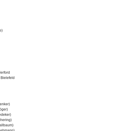
e)
erford
Bielefeld
enker)
öger)
edeker)
hering)
allbaum)
Wiehmann)