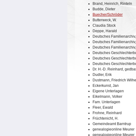
Brand, Heinrich, Rinteln
Budde, Dieter
Buecher/Schröder
Butterweck, W.
Claudia Stock
Deppe, Harald
Deutsches Familienarchiv
Deutsches Familienarchiv
Deutsches Familienarchiv
Deutsches Geschlechterb
Deutsches Geschlechterb
Deutsches Geschlechterb
Dr. H.-D. Reinhard, gedba
Dudler, Erik
Dustmann, Friedrich Wilh
Eckerkunst, Jan
Eigene Unterlagen
Eikelmann, Volker
Fam. Unterlagen
Fleer, Ewald
Frohne, Reinhard
Früchtenicht, H.
Gemeindeamt Barntrup
genealogieonline Meurer
genealogieonline Meurer