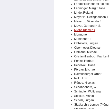
Landeskirchenamt Bielefe
Lenninger, Margit: Talle
Linde, Roland
Meyer zu Oetinghausen, 
Meyer zu Vilsendorf
Meyer, Gerhard H.S.
Miehe Klemens
Mormonen
Mühlenhof, F.
Obbelode, Jürgen
Obermeyer, Dietmar
Ortmann, Michael
Ortsfamilienbuch Franken
Penke, Herbert
Pettelkau, Hans
Pörtner, Michael
Ravensberger Urbar
Roth, Fritz
Rügge, Nicolas
Schabbehard, W.
Schindler, Wolfgang
Schlien, Martin
Scholz, Jürgen
Stadtarchiv Lemgo (Plöge