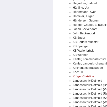
Hagedorn, Helmut
Härtling, Uta
Högermann, Sven
Homeier, Jürgen
Hündersen, Gudrun
Hunger, Charles E. (Seattl
Johan Beckendorf
John Beckendorf
KB Enger
KB Herford Münster
KB Spenge
KB Wallenbrück
KB Werther
Kenter, Kommunalarchiv H
Kenter, Landeskirchenamt 
Kirchenamt Brackwede
Koch, H.
Krüger Christine
Landesarchiv Detmold
Landesarchiv Detmold (Br
Landesarchiv Detmold (Pl
Landesarchiv Detmold (R
Landesarchiv Detmold (Sc
Landesarchiv Detmold (W
Landesarchiv Detmold (