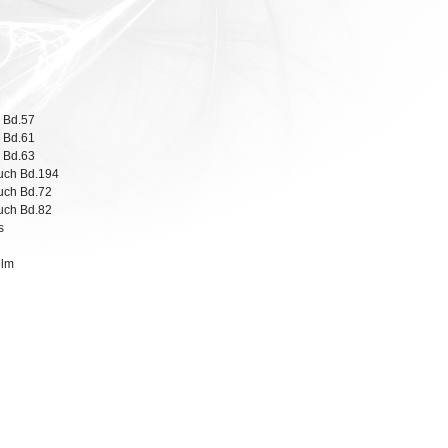
, Bd.57
, Bd.61
, Bd.63
uch Bd.194
uch Bd.72
uch Bd.82
s
elm