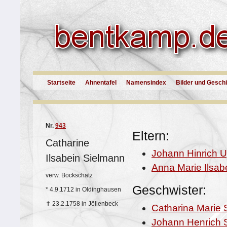
Startseite
Ahnentafel
Namensindex
Bilder und Gesch
Nr.
943
Eltern:
Catharine
Johann Hinrich 
Ilsabein Sielmann
Anna Marie Ilsa
verw. Bockschatz
Geschwister:
*
4.9.1712 in Oldinghausen
✝
23.2.1758 in Jöllenbeck
Catharina Marie 
Johann Henrich 