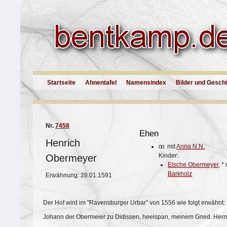
Startseite
Ahnentafel
Namensindex
Bilder und Gesch
Nr.
7458
Ehen
Henrich
oo
mit
Anna N.N.
Kinder:
Obermeyer
Elsche Obermeyer
,
*
Barkholz
Erwähnung: 28.01.1591
Der Hof wird im "Ravensburger Urbar" von 1556 wie folgt erwähnt:
Johann der Obermeier zu Didissen, heelspan, meinem Gned. Herr