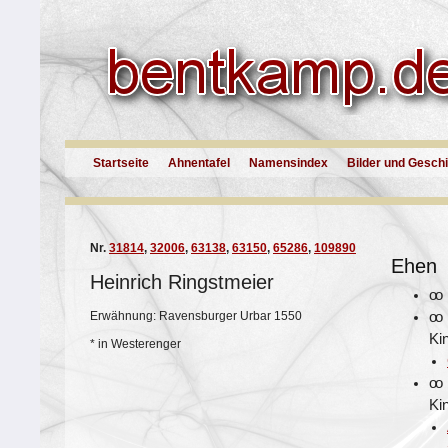
Startseite
Ahnentafel
Namensindex
Bilder und Gesch
Nr.
31814
,
32006
,
63138
,
63150
,
65286
,
109890
Ehen
Heinrich Ringstmeier
oo
Erwähnung: Ravensburger Urbar 1550
oo
Ki
*
in Westerenger
oo
Ki