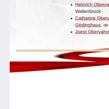
Heinrich Oberv
Wallenbrück
Catharine Ober
Gödinghaus
,
oo
Joest Obervahr