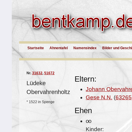
Startseite
Ahnentafel
Namensindex
Bilder und Gesch
Nr.
31632
,
51672
Eltern:
Lüdeke
Johann Obervahre
Obervahrenholtz
Gese N.N.
(
63265
*
1522 in Spenge
Ehen
oo
Kinder: